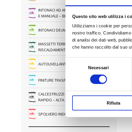
INTONACI AD APPLICAZIONE MECCANICA
E MANUALE – BETONCINI STRUTTURALI
Questo sito web utilizza i c
Utilizziamo i cookie per perso
INTONACI DEUMIDIFICANTI
nostro traffico. Condividiamo 
di analisi dei dati web, pubbl
MASSETTI TERRA-UMIDA E PER
che hanno raccolto dal suo uti
RISCALDAMENTO A PAVIMENTO
Selezione
AUTOLIVELLANTI
Necessari
del
consenso
FINITURE TRASPIRANTI – RASANTI
CALCESTRUZZI PRONTI – FIBRATO –
RAPIDO – ALTA RESISTENZA
Rifiuta
SPOLVERO INDURENTE AL QUARZO