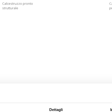
Calcestruzzo pronto
C
Calcestruzzo pronto con
strutturale
p
Fibre strutturali Rck 35
Dettagli