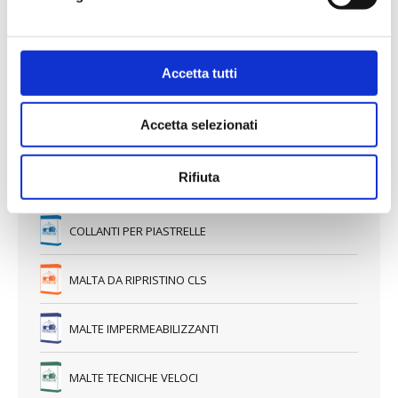
NATURALCALCE – LA LINEA DI PRODOTTI A BASE DI PURA
CALCE NATURALE NHL 3,5 – BIOEDILIZIA
Accetta tutti
PRODOTTI TERMOISOLANTI – MALTA ED INTONACO TERMICO
Accetta selezionati
MALTE DA MURATURA
Rifiuta
CALCI DA COSTRUZIONE
INTONACI AD APPLICAZIONE MECCANICA E MANUALE –
BETONCINI STRUTTURALI
INTONACI DEUMIDIFICANTI
MASSETTI TERRA-UMIDA E PER RISCALDAMENTO A
PAVIMENTO