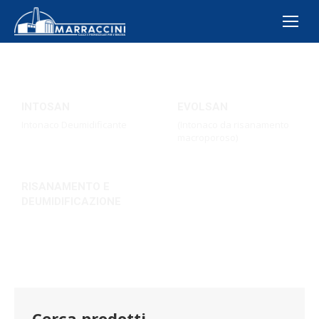
INTOSAN
EVOLSAN
Intonaco Deumidificante
(Intonaco da risanamento