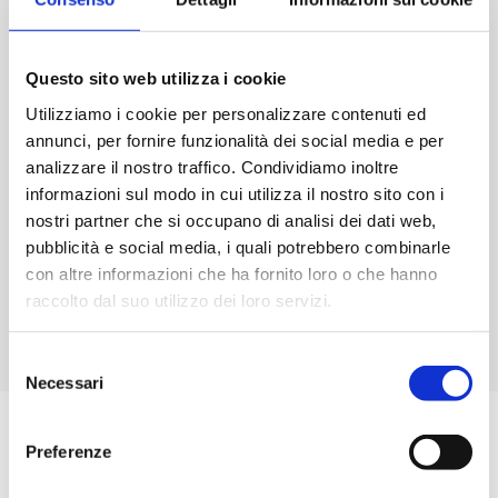
Con
P-111 finitura
traspirante otterremo una:
Elevata traspirabilità
Ottima lavorabilità e facilità di ripresa
Questo sito web utilizza i cookie
Ottima frattazzatura
Utilizziamo i cookie per personalizzare contenuti ed
Elevata adesiohe anche su intonaci stagionati
annunci, per fornire funzionalità dei social media e per
Aumento della durabilità e delle prospettive di vita
analizzare il nostro traffico. Condividiamo inoltre
dell’intonaco
informazioni sul modo in cui utilizza il nostro sito con i
P-111 finitura
è idonea su:
nostri partner che si occupano di analisi dei dati web,
pubblicità e social media, i quali potrebbero combinarle
Intonaci premiscelati o tradizionali
con altre informazioni che ha fornito loro o che hanno
Intonaci deumidificanti
raccolto dal suo utilizzo dei loro servizi.
Intonaci stagionati
Malte cementizie, a calce o calce cemento
Selezione
Necessari
del
consenso
CARATTERISTICHE
Preferenze