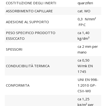
COSTITUZIONE DEGLI INERTI
quarziferi
ASSORBIMENTO CAPILLARE
cat. WO
0,3 N/mm²
ADESIONE AL SUPPORTO
FP:C
PESO SPECIFICO PRODOTTO
ca 1,40
ESSICCATO
kg/dm³
ca 2 mm per
SPESSORI
mano
ca 0,50
CONDUCIBILITÀ TERMICA
W/mk EN
1745
UNI EN 998-
CONFORMITA
1:2010 GP-
CSII-W0
ca 1,25
kg/m² per