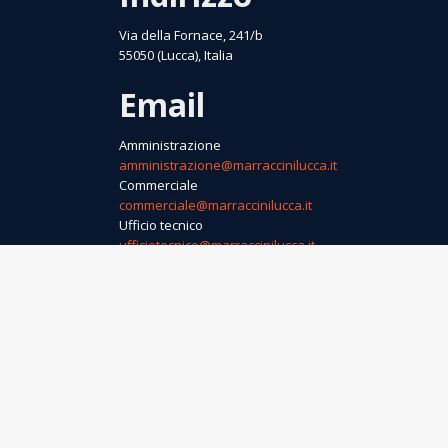
Via della Fornace, 241/b
55050 (Lucca), Italia
Email
Amministrazione
amministrazione@marraccinilucca.it
Commerciale
commerciale@marraccinilucca.it
Ufficio tecnico
ufficiotecnico@marraccinilucca.it
Telefono
+39 0583 379028
+39 0583 370480
+39 346 6311069