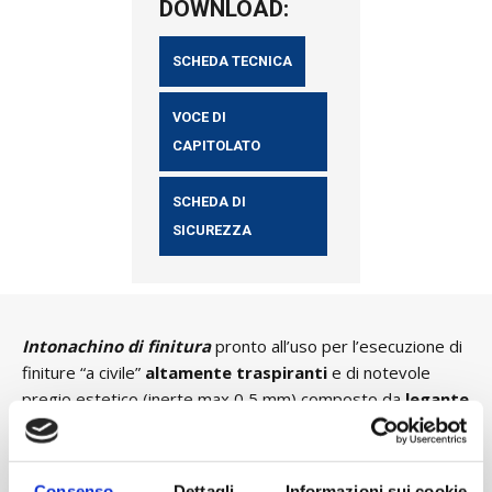
DOWNLOAD:
SCHEDA TECNICA
VOCE DI
CAPITOLATO
SCHEDA DI
SICUREZZA
Intonachino di finitura
pronto all’uso per l’esecuzione di
finiture “a civile”
altamente traspiranti
e di notevole
pregio estetico (inerte max 0,5 mm) composto da
legante
aereo naturale
,
cemento bianco
,
inerti carbonatico-
cristallino
ed
additivi specifici
.
Per
esterni
ed
interni
ad applicazione manuale.
Consenso
Dettagli
Informazioni sui cookie