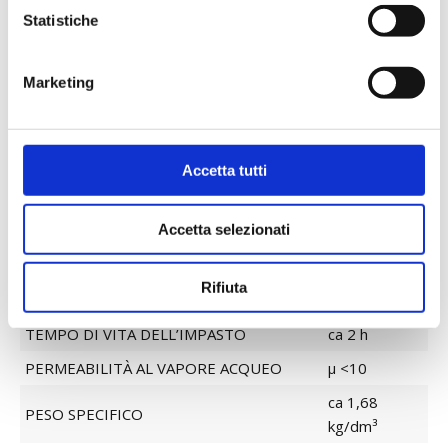
premiscelato
Statistiche
PRODOTTO
di colore
bianco puro
Marketing
INERTI
max 0,5 mm
aereo,
LEGANTE
cemento
Accetta tutti
bianco
ACQUA D’IMPASTO
ca 30-32 %
Accetta selezionati
RESISTENZA A COMPRESSIONE
> 2,5 N/mm²
ca 1,2
RESISTENZA A FLESSIONE
Rifiuta
N/mm²
TEMPO DI VITA DELL’IMPASTO
ca 2 h
PERMEABILITÀ AL VAPORE ACQUEO
μ <10
ca 1,68
PESO SPECIFICO
kg/dm³